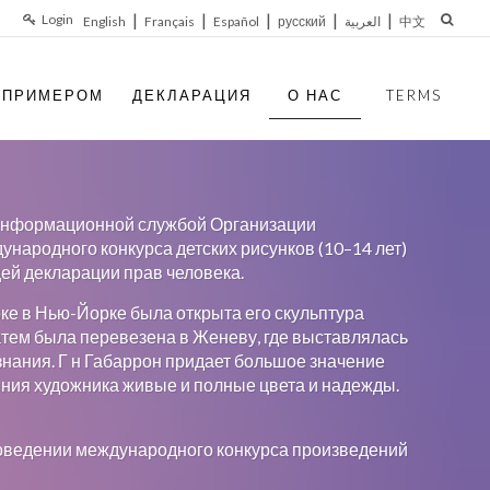
|
|
|
|
|
Login
English
Français
Español
русский
العربية
中文
 ПРИМЕРОМ
ДЕКЛАРАЦИЯ
О НАС
TERMS
 Информационной службой Организации
ародного конкурса детских рисунков (10–14 лет)
ей декларации прав человека.
ке в Нью-Йорке была открыта его скульптура
тем была перевезена в Женеву, где выставлялась
знания. Г н Габаррон придает большое значение
ения художника живые и полные цвета и надежды.
роведении международного конкурса произведений