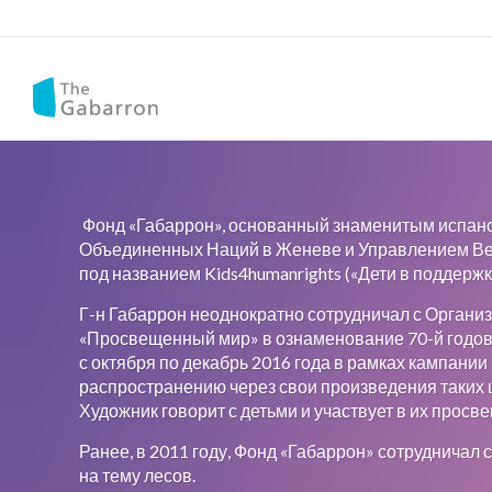
Фонд «Габаррон», основанный знаменитым испан
Объединенных Наций в Женеве и Управлением Верх
под названием Kids4humanrights («Дети в поддерж
Г-н Габаррон неоднократно сотрудничал с Органи
«Просвещенный мир» в ознаменование 70-й годов
с октября по декабрь 2016 года в рамках кампани
распространению через свои произведения таких 
Художник говорит с детьми и участвует в их просв
Ранее, в 2011 году, Фонд «Габаррон» сотруднича
на тему лесов.