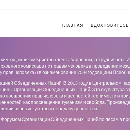
ГЛАВНАЯ
ВДОХНОВИТЕСЬ
ским художником Кристобалем Габарроном, сотрудничает с
овного комиссара по правам человека в проведении междун
ку прав человека») в ознаменование 70-й годовщины Всеобщ
зацией Объединенных Наций. В 2015 году в Центральном пар
щины Организации Объединенных Наций. Эта скульптура за
и по поощрению прав человека и ценностей терпимости и при
ценностей, как просвещение, гуманизм и свобода. Произвед
ещении через искусство и передачу ценностей.
л с Форумом Организации Объединенных Наций по лесам в п