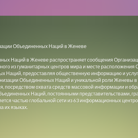
зации Объединенных Наций в Женеве
ых Наций в Женеве распространяет сообщения Организац
ного из гуманитарных центров мира и месте расположения С
ых Наций, предоставляя общественную информацию и услу
низации Объединенных Наций и уникальной роли Женевы в 
ия, посредством охвата средств массовой информации и обр
Объединенных Наций, постоянными представительствами, гр
ется частью глобальной сети из 63 информационных центр
а их языках.