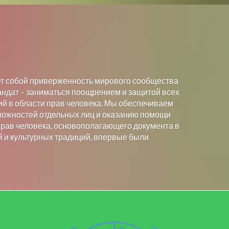
 собой приверженность мирового сообщества
ндат – заниматься поощрением и защитой всех
й в области прав человека. Мы обеспечиваем
можностей отдельных лиц и оказанию помощи
прав человека, основополагающего документа в
й и культурных традиций, впервые были