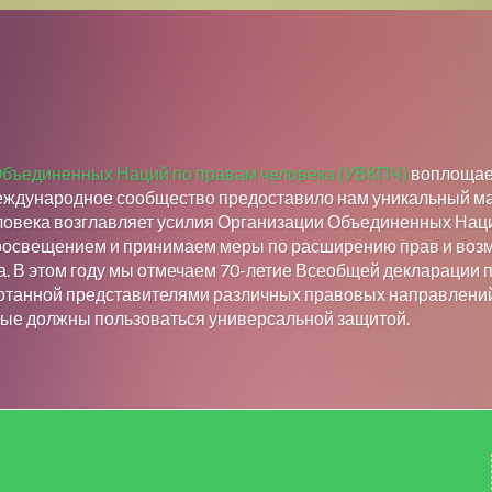
Объединенных Наций по правам человека (УВКПЧ)
воплощает
еждународное сообщество предоставило нам уникальный ма
ловека возглавляет усилия Организации Объединенных Наци
просвещением и принимаем меры по расширению прав и воз
а. В этом году мы отмечаем 70-летие Всеобщей декларации 
аботанной представителями различных правовых направлени
ые должны пользоваться универсальной защитой.