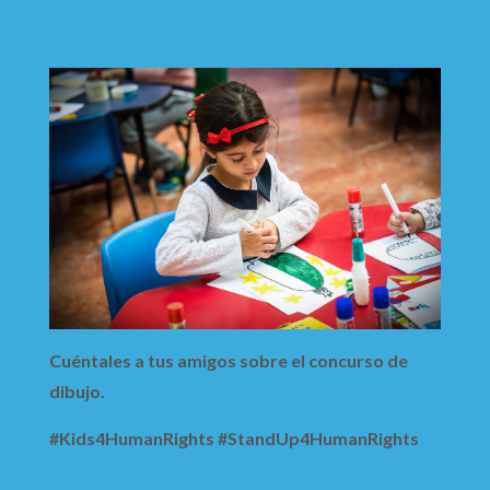
Cuéntales a tus amigos sobre el concurso de
dibujo.
#Kids4HumanRights #StandUp4HumanRights